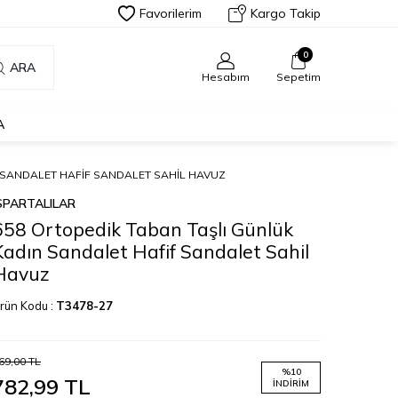
Favorilerim
Kargo Takip
0
ARA
Hesabım
Sepetim
A
 SANDALET HAFIF SANDALET SAHIL HAVUZ
SPARTALILAR
658 Ortopedik Taban Taşlı Günlük
Kadın Sandalet Hafif Sandalet Sahil
Havuz
rün Kodu :
T3478-27
69,00
TL
%
10
782,99
TL
İNDIRIM