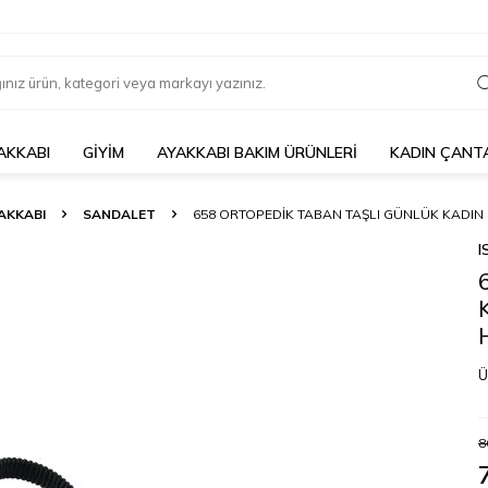
AKKABI
GIYIM
AYAKKABI BAKIM ÜRÜNLERI
KADIN ÇANT
AKKABI
SANDALET
658 ORTOPEDIK TABAN TAŞLI GÜNLÜK KADIN
I
Ü
8