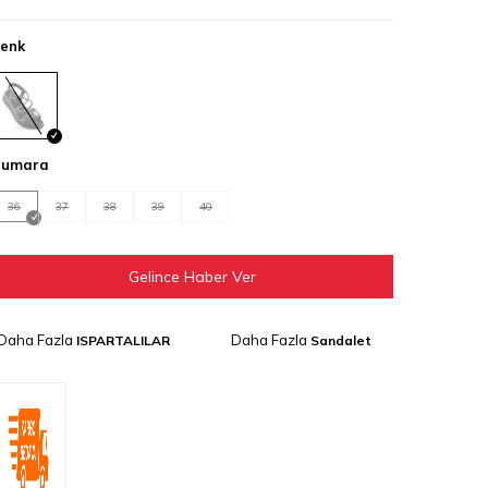
enk
umara
36
37
38
39
40
Gelince Haber Ver
Daha Fazla
Daha Fazla
ISPARTALILAR
Sandalet