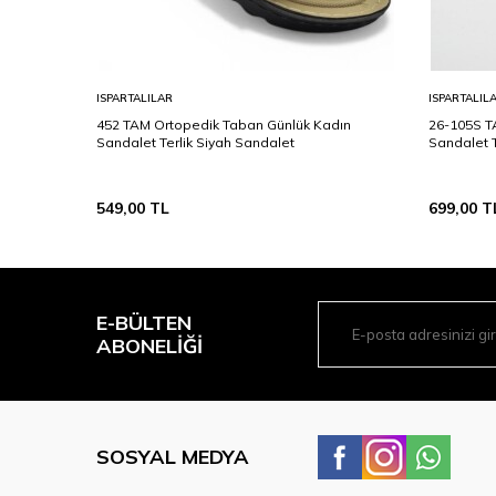
ISPARTALILAR
ISPARTALIL
adın
452 TAM Ortopedik Taban Günlük Kadın
26-105S T
Sandalet Terlik Siyah Sandalet
Sandalet T
549,00
TL
699,00
T
E-BÜLTEN
ABONELIĞI
SOSYAL MEDYA