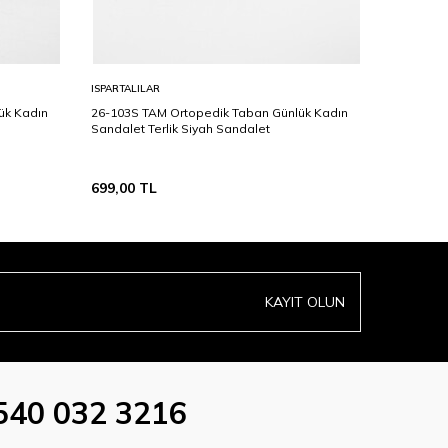
ISPARTALILAR
ISPARTALI
ük Kadın
26-103S TAM Ortopedik Taban Günlük Kadın
8152 TAM
Sandalet Terlik Siyah Sandalet
Sandalet 
699,00
TL
729,00
T
KAYIT OLUN
540 032 3216