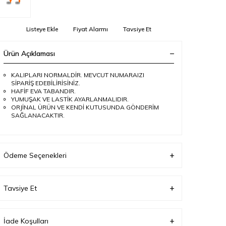
Listeye Ekle
Fiyat Alarmı
Tavsiye Et
Ürün Açıklaması
KALIPLARI NORMALDİR. MEVCUT NUMARAIZI
SİPARİŞ EDEBİLİRİSİNİZ.
HAFİF EVA TABANDIR.
YUMUŞAK VE LASTİK AYARLANMALIDIR.
ORJİNAL ÜRÜN VE KENDİ KUTUSUNDA GÖNDERİM
SAĞLANACAKTIR.
Ödeme Seçenekleri
Tavsiye Et
İade Koşulları