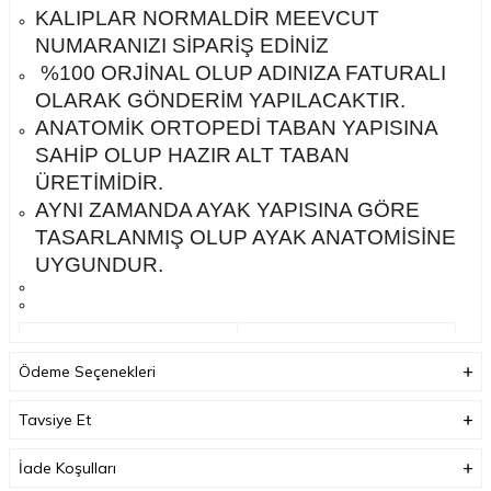
KALIPLAR NORMALDİR MEEVCUT
NUMARANIZI SİPARİŞ EDİNİZ
%100 ORJİNAL OLUP ADINIZA FATURALI
OLARAK GÖNDERİM YAPILACAKTIR.
ANATOMİK ORTOPEDİ TABAN YAPISINA
SAHİP OLUP HAZIR ALT TABAN
ÜRETİMİDİR.
AYNI ZAMANDA AYAK YAPISINA GÖRE
TASARLANMIŞ OLUP AYAK ANATOMİSİNE
UYGUNDUR.
Garanti Bilgisi
Ödeme Seçenekleri
Teslimat Bilgisi
Tavsiye Et
İade Koşulları