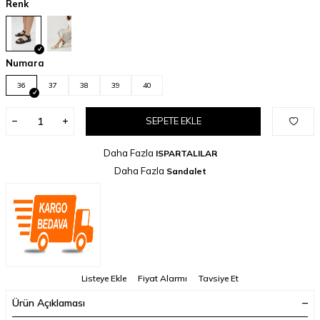
Renk
Numara
36
37
38
39
40
SEPETE EKLE
Daha Fazla
ISPARTALILAR
Daha Fazla
Sandalet
Listeye Ekle
Fiyat Alarmı
Tavsiye Et
Ürün Açıklaması