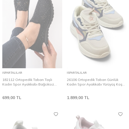
ISPARTALILAR
ISPARTALILAR
182112 Ortopedik Taban Taşlı
26106 Ortopedik Taban Günlük
Kadın Spor Ayakkabı Bağcıksız
Kadın Spor Ayakkabı Yürüyüş Koşu
Babet Esnek Taban
Spor Ayakkabısı
699,00
TL
1.899,00
TL