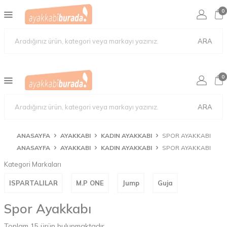
0
ARA
0
ARA
ANASAYFA
AYAKKABI
KADIN AYAKKABI
SPOR AYAKKABI
ANASAYFA
AYAKKABI
KADIN AYAKKABI
SPOR AYAKKABI
Kategori Markaları
ISPARTALILAR
M.P ONE
Jump
Guja
Spor Ayakkabı
Toplam
15
ürün bulunmaktadır.