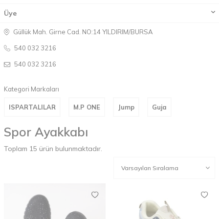
Üye
Güllük Mah. Girne Cad. NO:14 YILDIRIM/BURSA
540 032 3216
540 032 3216
Kategori Markaları
ISPARTALILAR
M.P ONE
Jump
Guja
Spor Ayakkabı
Toplam
15
ürün bulunmaktadır.