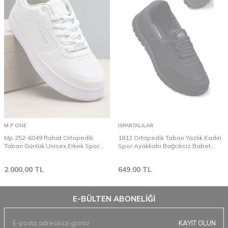
M.P ONE
ISPARTALILAR
Mp 252-6049 Rahat Ortopedik
1812 Ortopedik Taban Yazlık Kadın
Taban Günlük Unisex Erkek Spor
Spor Ayakkabı Bağcıksız Babet
Ayakkabı
Esnek Taban
2.000,00
TL
649,00
TL
E-BÜLTEN ABONELIĞI
KAYIT OLUN