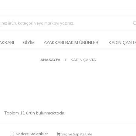
AKKABI
GIYIM
AYAKKABI BAKIM ÜRÜNLERI
KADIN ÇANT
ANASAYFA
KADIN ÇANTA
Toplam
11
ürün bulunmaktadır.
Sadece Stoktakiler
Seç ve Sepete Ekle