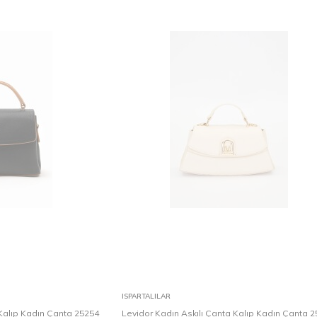
Karşılaştır
Karşılaştır
Sepete Ekle
ISPARTALILAR
 Kalıp Kadın Çanta 25254
Levidor Kadın Askılı Çanta Kalıp Kadın Çanta 