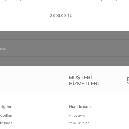
2.000,00
TL
MÜŞTERI
HIZMETLERI
ilgiler
Hızlı Erişim
oşulları
Anasayfa
zleşmesi
Yeni Ürünler