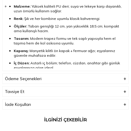
Malzeme:
Yüksek kaliteli PU deri; suya ve lekeye karşı dayanıklı,
uzun ömürlü kullanım sağlar.
Renk:
Şık ve her kombine uyumlu klasik kahverengi.
Ölçüler:
Taban genişliği 12 cm, yan yükseklik 18,5 cm; kompakt
ama kullanışlı hacim.
Tasarım:
Modern trapez formu ve tek saplı yapısıyla hem el
taşıma hem de kol askısına uyumlu.
Kapanış:
Manyetik kilitli ön kapak + fermuar ağzı; eşyalarınız
güvenle muhafaza edilir.
İç Düzen:
Astarlı iç bölüm; telefon, cüzdan, anahtar gibi günlük
eşyalarınıza göre ideal.
Aksesuar Detayları:
Altın renkli metal halkalar ve fermuar ucu;
Ödeme Seçenekleri
zarif ve kaliteli bir dokunuş katar.
Bakım Önerisi:
Nemli bezle nazikçe silerek temizleyebilirsiniz.
Tavsiye Et
İade Koşulları
İLGİNİZİ ÇEKEBİLİR