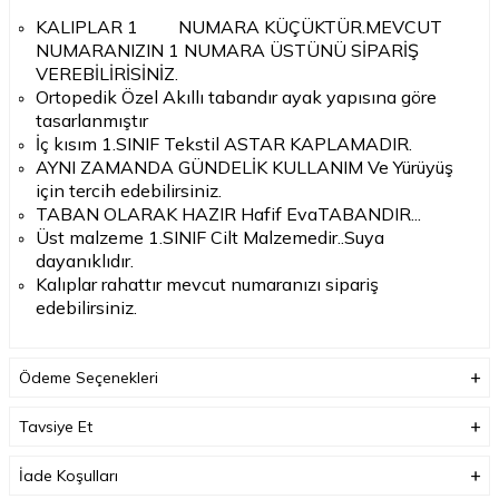
KALIPLAR 1
NUMARA KÜÇÜKTÜR.MEVCUT
NUMARANIZIN 1 NUMARA ÜSTÜNÜ SİPARİŞ
VEREBİLİRİSİNİZ.
Ortopedik Özel Akıllı tabandır ayak yapısına göre
tasarlanmıştır
İç kısım 1.SINIF Tekstil ASTAR KAPLAMADIR.
AYNI ZAMANDA GÜNDELİK KULLANIM Ve Yürüyüş
için tercih edebilirsiniz.
TABAN OLARAK HAZIR Hafif EvaTABANDIR...
Üst malzeme 1.SINIF Cilt Malzemedir..Suya
dayanıklıdır.
Kalıplar rahattır mevcut numaranızı sipariş
edebilirsiniz.
Ödeme Seçenekleri
Tavsiye Et
İade Koşulları