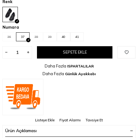
Renk
Numara
36
37
38
39
40
41
SEPETE EKLE
Daha Fazla
ISPARTALILAR
Daha Fazla
Günlük Ayakkabı
Listeye Ekle
Fiyat Alarmı
Tavsiye Et
Ürün Açıklaması