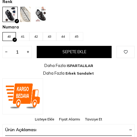
Renk
Numara
40
41
42
43
44
45
SEPETE EKLE
Daha Fazla
ISPARTALILAR
Daha Fazla
Erkek Sandalet
Listeye Ekle
Fiyat Alarmı
Tavsiye Et
Ürün Açıklaması