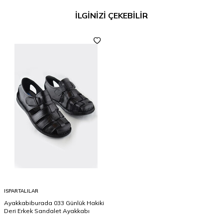
İÇİN OLDUKÇA
İLGİNİZİ ÇEKEBİLİR
İDEALDİR..TABAN
OLARAK HAZIR TABAN
ÖZELLİĞİNE SAHİPTİR.
ADINIZA FATURALI
GÖNDERİM
YAPILACAKTIR..
ISPARTALILAR
Ayakkabiburada 033 Günlük Hakiki
Deri Erkek Sandalet Ayakkabı