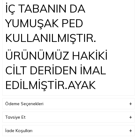
İÇ TABANIN DA
YUMUŞAK PED
KULLANILMIŞTIR.
ÜRÜNÜMÜZ HAKİKİ
CİLT DERİDEN İMAL
EDİLMİŞTİR.AYAK
YAPISINA GÖRE
Ödeme Seçenekleri
TASARLANMIŞ OLUP
Tavsiye Et
GÜNLÜK KULLANIM
İade Koşulları