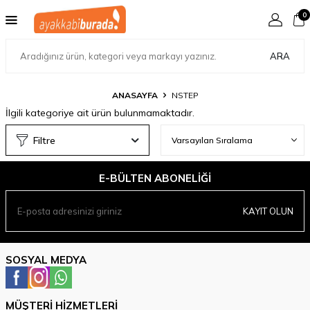
0
ARA
ANASAYFA
NSTEP
İlgili kategoriye ait ürün bulunmamaktadır.
Filtre
E-BÜLTEN ABONELIĞI
KAYIT OLUN
SOSYAL MEDYA
MÜŞTERI HIZMETLERI