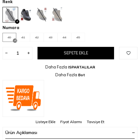
Renk
Numara
40
41
42
43
44
45
SEPETE EKLE
Daha Fazla
ISPARTALILAR
Daha Fazla
Bot
Listeye Ekle
Fiyat Alarmı
Tavsiye Et
Ürün Açıklaması