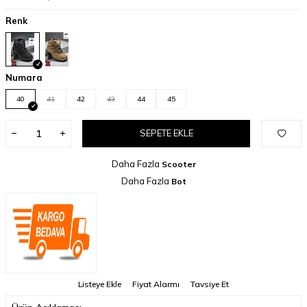
Renk
Numara
40
41
42
43
44
45
SEPETE EKLE
Daha Fazla
Scooter
Daha Fazla
Bot
Listeye Ekle
Fiyat Alarmı
Tavsiye Et