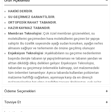
Ürün Açıklaması
HAKİKİ DERİDİR.
SU GEÇİRMEZ GARANTİLİDİR.
ORTOPEDİK RAHAT TABANDIR.
HAZIR KAYMAZ TABANDIR.
Membran Teknolojisi :
Çok özel membran gözenekleri, su
moleküllerini geçirmeden hava moleküllerini geçiren bir yapıya
sahiptir. Bu özellik sayesinde ayağı sudan korurken, ayağın nefes
almasını sağlıyor ve terlemenin de önüne geçilmiş olunuyor.
Enjeksiyon Teknolojisi :
Ayakkabıların su geçirme nedenlerinin
başında deriyle tabanın iyi yapıştırılmaması ve tabanın yandan ve
alttan dikildiği dikiş delikleri geliyor. Enjeksiyon Teknolojisi,
tabandan su geçirmeyi önlemekle kalmayıp, üst malzemedeki
tüm önlemleri tamamlıyor. Ayrıca tabanda kullanılan poliüretan
malzeme hafifliği sağlarken, aşınmaya karşı da en dirençli
malzemelerden biri olma özelliğini taşıyor. Poliüretan, çok iyi bir
izolasyon malzemesi olması sebebiyle ayağa soğuğu da
Ödeme Seçenekleri
geçirmiyor.
Tavsiye Et