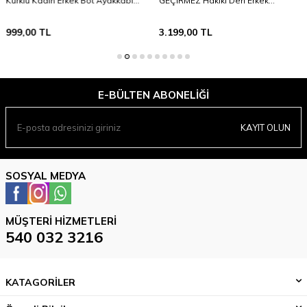
Kürklü Kadın Erkek Bot Ayakkabı
GEÇİRMEZ Hakiki Deri Erkek
Unisex Bot
Ayakkabı Bot Kışlık Ayakkabı
999,00
TL
3.199,00
TL
E-BÜLTEN ABONELIĞI
KAYIT OLUN
SOSYAL MEDYA
MÜŞTERI HIZMETLERI
540 032 3216
KATAGORİLER